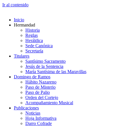
Ir al contenido
Inicio
Hermandad
Historia
Reglas
Heráldica
Sede Canónica
Secretaría
Titulares
Santísimo Sacramento
Jesús de la Sentencia
María Santísima de las Maravillas
Domingo de Ramos
Hábito Nazareno
Paso de Misterio
Paso de Palio
Orden del Cortejo
Acompañamiento Musical
Publicaciones
Noticias
Hoja Informativa
Darro Cofrade